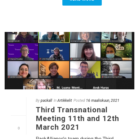
By
packall
In
Artikkelit
Posted
16 maaliskuun, 2021
Third Transnational
Meeting 11th and 12th
March 2021
0
PackAlliance’s team during the Third