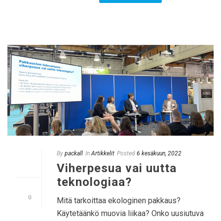
By
packall
In
Artikkelit
Posted
6 kesäkuun, 2022
Viherpesua vai uutta
teknologiaa?
0
Mitä tarkoittaa ekologinen pakkaus?
Käytetäänkö muovia liikaa? Onko uusiutuva