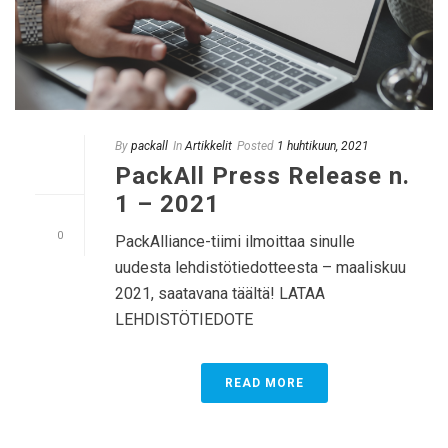
By
packall
In
Artikkelit
Posted
1 huhtikuun, 2021
PackAll Press Release n.
1 – 2021
0
PackAlliance-tiimi ilmoittaa sinulle
uudesta lehdistötiedotteesta – maaliskuu
2021, saatavana täältä! LATAA
LEHDISTÖTIEDOTE
READ MORE