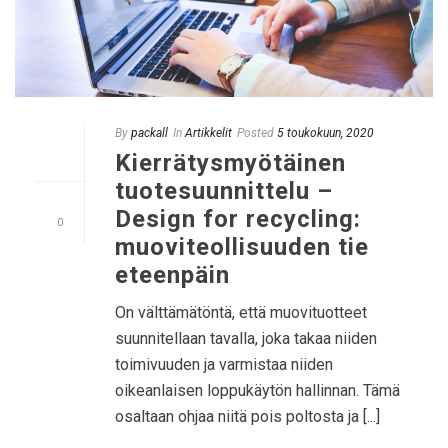
By
packall
In
Artikkelit
Posted
5 toukokuun, 2020
Kierrätysmyötäinen
tuotesuunnittelu –
Design for recycling:
0
muoviteollisuuden tie
eteenpäin
On välttämätöntä, että muovituotteet
suunnitellaan tavalla, joka takaa niiden
toimivuuden ja varmistaa niiden
oikeanlaisen loppukäytön hallinnan. Tämä
osaltaan ohjaa niitä pois poltosta ja [...]