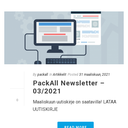
By
packall
In
Artikkelit
Posted
31 maaliskuun, 2021
PackAll Newsletter –
03/2021
0
Maaliskuun uutiskirje on saatavilla! LATAA
UUTISKIRJE
READ MORE