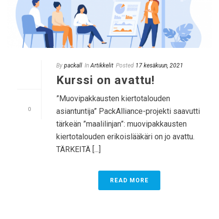
By
packall
In
Artikkelit
Posted
17 kesäkuun, 2021
Kurssi on avattu!
”Muovipakkausten kiertotalouden
0
asiantuntija” PackAlliance-projekti saavutti
tärkeän ”maalilinjan”: muovipakkausten
kiertotalouden erikoislääkäri on jo avattu.
TÄRKEITÄ [...]
READ MORE