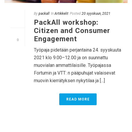
By
packall
In
Artikkelit
Posted
20 syyskuun, 2021
PackAll workshop:
Citizen and Consumer
Engagement
0
Työpaja pidetään perjantaina 24. syyskuuta
2021 klo 9.00–12.00 ja on suunnattu
muovialan ammattilaisille. Työpajassa
Fortumin ja VTT: n pääpuhujat valaisevat
muovin kierrätyksen nykytilaa ja [...]
READ MORE