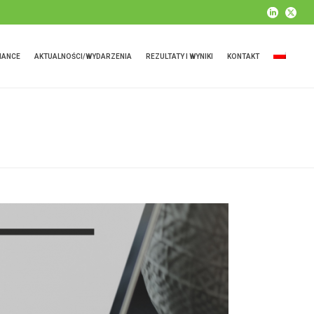
IANCE
AKTUALNOŚCI/WYDARZENIA
REZULTATY I WYNIKI
KONTAKT
HOME
»
PACKALL PRESS RELEASE N. 2 – 2021