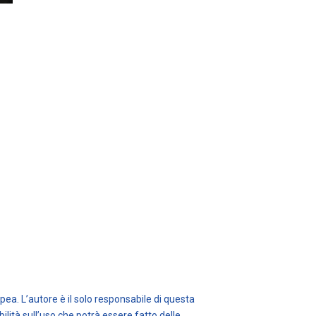
ea. L’autore è il solo responsabile di questa
ità sull’uso che potrà essere fatto delle