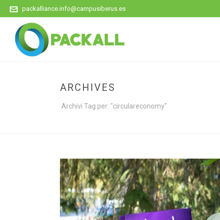
packalliance.info@campusiberus.es
ARCHIVES
Archivi Tag per: "circulareconomy"