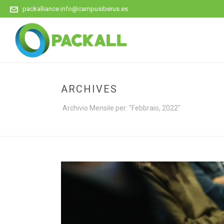
packalliance.info@campusiberus.es
ARCHIVES
Archivio Mensile per: "Febbraio, 2022"