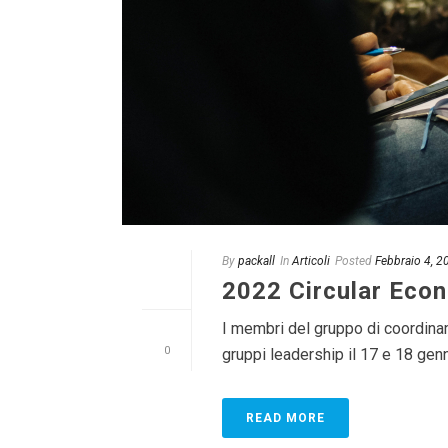
By
packall
In
Articoli
Posted
Febbraio 4, 2
2022 Circular Eco
I membri del gruppo di coordina
0
gruppi leadership il 17 e 18 genn
READ MORE