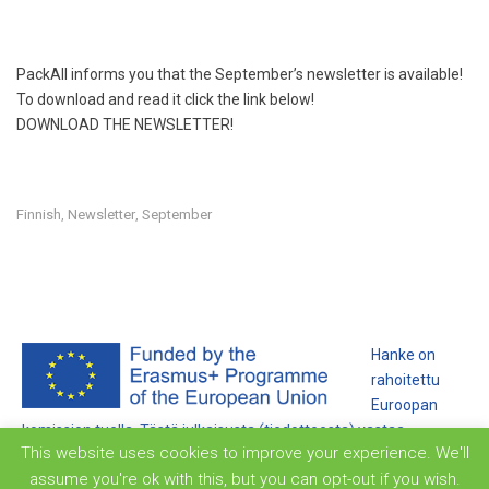
PackAll informs you that the September’s newsletter is available!
To download and read it click the link below!
DOWNLOAD THE NEWSLETTER!
Finnish
Newsletter
September
,
,
Hanke on
rahoitettu
Euroopan
komission tuella. Tästä julkaisusta (tiedotteesta) vastaa
This website uses cookies to improve your experience. We'll
ainoastaan sen laatija, eikä komissio ole vastuussa siihen
assume you're ok with this, but you can opt-out if you wish.
sisältyvien tietojen mahdollisesta käytöstä.