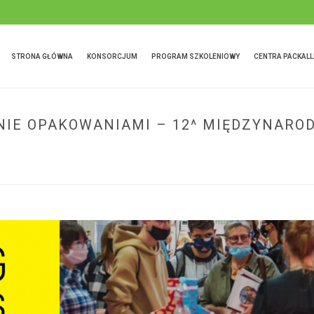
STRONA GŁÓWNA
KONSORCJUM
PROGRAM SZKOLENIOWY
CENTRA PACKALL
E OPAKOWANIAMI – 12^ MIĘDZYNARO
HOME
»
ZRÓWNOWAŻONE ZARZĄDZANIE OPAKOWANIAMI – 12^ MIĘDZYN