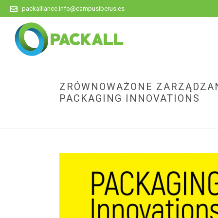
packalliance.info@campusiberus.es
ZRÓWNOWAŻONE ZARZĄDZANI
PACKAGING INNOVATIONS