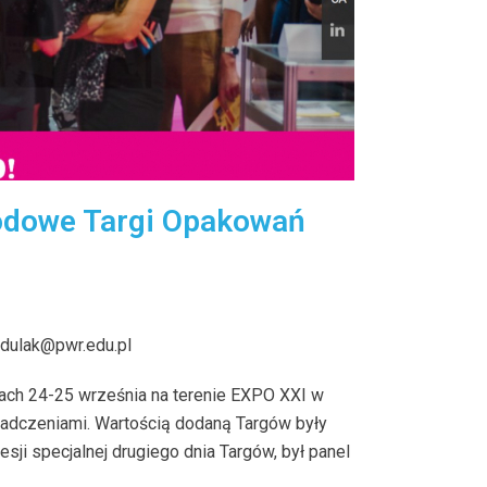
odowe Targi Opakowań
rdulak@pwr.edu.pl
ach 24-25 września na terenie
EXPO XXI
w
iadczeniami. Wartością dodaną Targów były
ji specjalnej drugiego dnia Targów, był panel