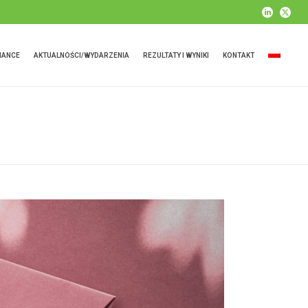
IANCE
AKTUALNOŚCI/WYDARZENIA
REZULTATY I WYNIKI
KONTAKT
HOME
»
PACKALL NEWSLETTER – 12/2022