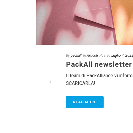
By
packall
In
Articoli
Posted
Luglio 4, 202
PackAll newslette
Il team di PackAlliance vi infor
0
SCARICARLA!
READ MORE