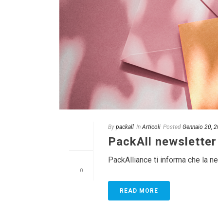
By
packall
In
Articoli
Posted
Gennaio 20, 
PackAll newslette
PackAlliance ti informa che la
0
READ MORE