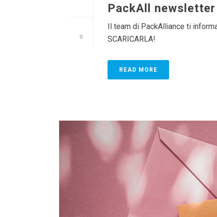
PackAll newslette
Il team di PackAlliance ti infor
0
SCARICARLA!
READ MORE