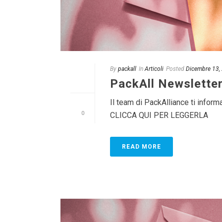
By
packall
In
Articoli
Posted
Dicembre 13,
PackAll Newslette
Il team di PackAlliance ti infor
0
CLICCA QUI PER LEGGERLA
READ MORE