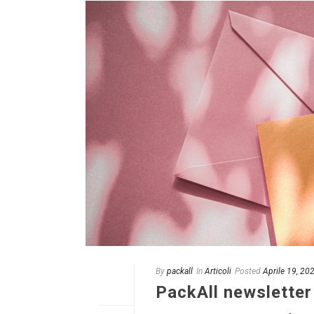
By
packall
In
Articoli
Posted
Aprile 19, 20
PackAll newslette