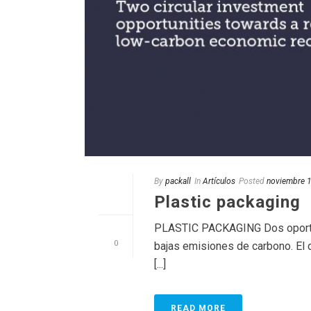
By
packall
In
Artículos
Posted
noviembre 
Plastic packaging
PLASTIC PACKAGING Dos oportuni
0
bajas emisiones de carbono. El 
[...]
READ MORE