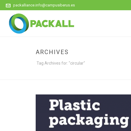
packalliance.info@campusiberus.es
ARCHIVES
Tag Archives for: "circular"