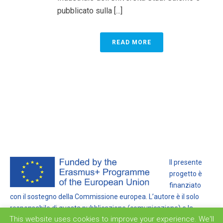
pubblicato sulla [...]
READ MORE
Il presente
progetto è
finanziato
con il sostegno della Commissione europea. L’autore è il solo
responsabile di questa pubblicazione (comunicazione) e la
This website uses cookies to improve your experience. We'll
Commissione declina ogni responsabilità sull’uso che potrà